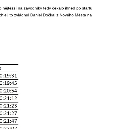
o nějtěžší na závodníky tedy čekalo ihned po startu,
hleji to zvládnul Daniel Dočkal z Nového Města na