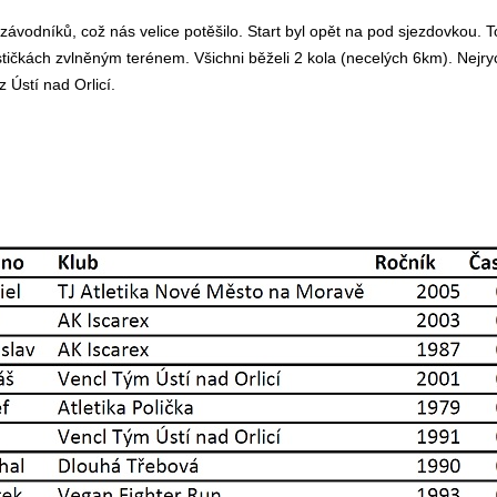
závodníků, což nás velice potěšilo. Start byl opět na pod sjezdovkou. T
ičkách zvlněným terénem. Všichni běželi 2 kola (necelých 6km). Nejryc
 Ústí nad Orlicí.